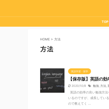
TOP
HOME
>
方法
方法
英語学習・留学
【保存版】英語の効
2020/10/8
勉強
,
方法
,
英語の効率の良い勉強方法
いるのですが、成長してい
ので教えてく ...