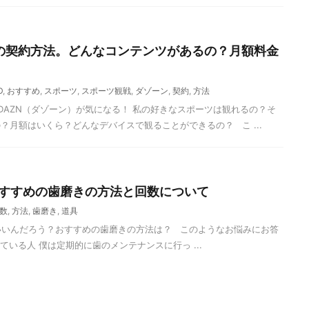
）の契約方法。どんなコンテンツがあるの？月額料金
D
,
おすすめ
,
スポーツ
,
スポーツ観戦
,
ダゾーン
,
契約
,
方法
AZN（ダゾーン）が気になる！ 私の好きなスポーツは観れるの？そ
？月額はいくら？どんなデバイスで観ることができるの？ こ ...
おすすめの歯磨きの方法と回数について
数
,
方法
,
歯磨き
,
道具
いいんだろう？おすすめの歯磨きの方法は？ このようなお悩みにお答
いる人 僕は定期的に歯のメンテナンスに行っ ...